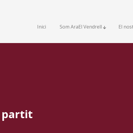
(Inici)
Inici
Som AraEl Vendrell
El nos
partit