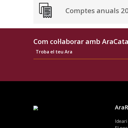
Comptes anuals 2
Com col·laborar amb AraCat
Troba el teu Ara
Ara
Ideari