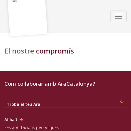
El nostre
compromís
Com col·laborar amb AraCatalunya?
Troba el teu Ara
Afilia't
Fes aportacions periòdiques