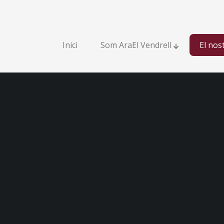
(Inici)
Inici
Som AraEl Vendrell
El nos