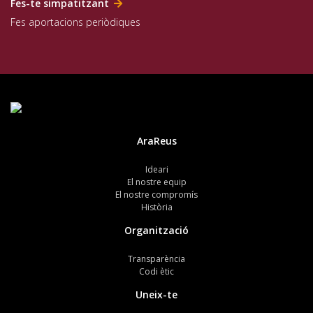
Fes-te simpatitzant
Fes aportacions periòdiques
AraReus
Ideari
El nostre equip
El nostre compromís
Història
Organització
Transparència
Codi ètic
Uneix-te